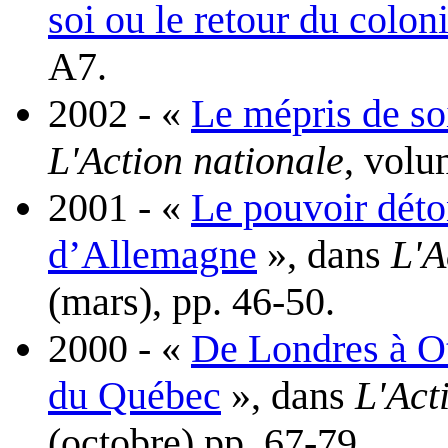
soi ou le retour du colon
A7.
2002 - «
Le mépris de soi
L'Action nationale
, volu
2001 - «
Le pouvoir déto
d’Allemagne
», dans
L'A
(mars), pp. 46-50.
2000 - «
De Londres à Ott
du Québec
», dans
L'Act
(octobre) pp. 67-79