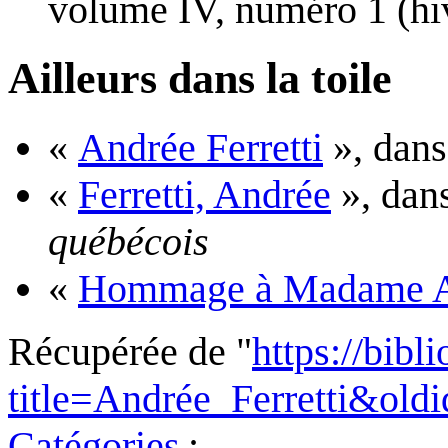
volume IV, numéro 1 (hi
Ailleurs dans la toile
«
Andrée Ferretti
», dan
«
Ferretti, Andrée
», dan
québécois
«
Hommage à Madame An
Récupérée de "
https://bibl
title=Andrée_Ferretti&old
Catégories
: