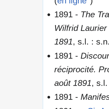
(
en ligne
)
1891 -
The Tra
Wilfrid Laurie
1891
, s.l. : s.n
1891 -
Discour
réciprocité. 
août 1891
, s.l
1891 -
Manifes