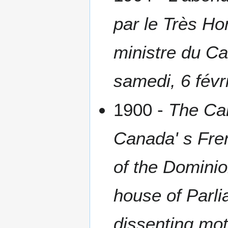
par le Très Hon
ministre du C
samedi, 6 févr
1900 -
The Can
Canada' s Fren
of the Dominio
house of Parli
dissenting mot