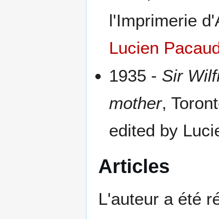
l'Imprimerie d
Lucien Pacau
1935 -
Sir Wil
mother
, Toron
edited by Luci
Articles
L'auteur a été r