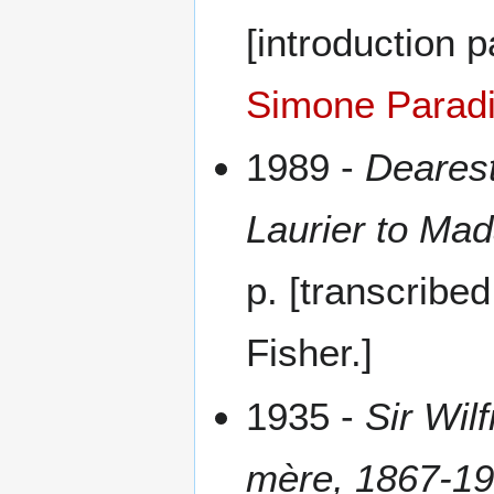
[introduction 
Simone Parad
1989 -
Dearest
Laurier to Ma
p. [transcribe
Fisher.]
1935 -
Sir Wil
mère, 1867-1