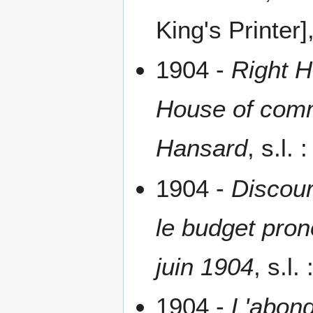
King's Printer],
1904 -
Right H
House of comm
Hansard
, s.l. 
1904 -
Discour
le budget pro
juin 1904
, s.l.
1904 -
L'abond