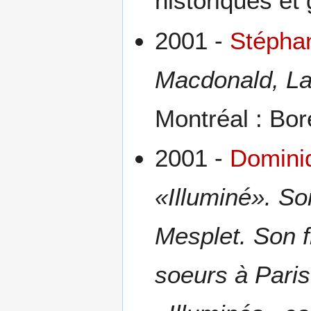
historiques et
2001 -
Stéphan
Macdonald, La
Montréal : Bor
2001 -
Domini
«Illuminé». So
Mesplet. Son 
soeurs à Paris