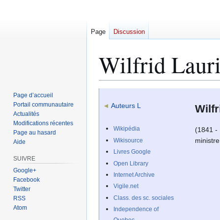
Page
Discussion
Wilfrid Lauri
Aller
Aller
Page d’accueil
à
à
Portail communautaire
◄
Auteurs L
Wilfr
Actualités
la
la
Modifications récentes
navigation
recherche
Wikipédia
(1841 - 
Page au hasard
ministr
Wikisource
Aide
Livres Google
SUIVRE
Open Library
Google+
Internet Archive
Facebook
Vigile.net
Twitter
Class. des sc. sociales
RSS
Atom
Independence of
Quebec