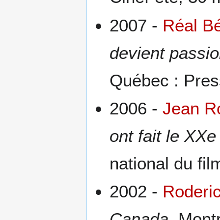
2007 -
Réal B
devient passio
Québec : Press
2006 -
Jean R
ont fait le XXe
national du fi
2002 -
Roderic
Canada
, Mont