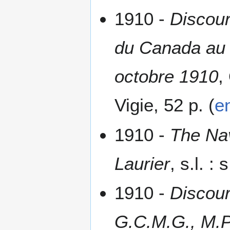
1910 -
Discour
du Canada au 
octobre 1910
,
Vigie, 52 p. (
e
1910 -
The Nav
Laurier
, s.l. : 
1910 -
Discour
G.C.M.G., M.P