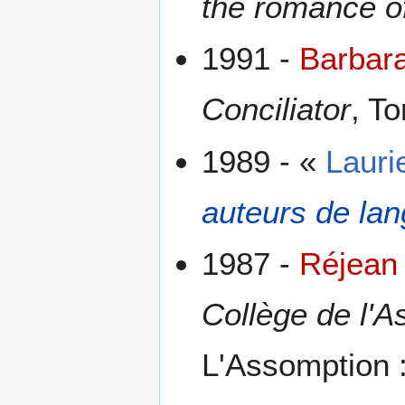
the romance o
1991 -
Barbar
Conciliator
, T
1989 - «
Laurie
auteurs de la
1987 -
Réjean 
Collège de l'
L'Assomption :