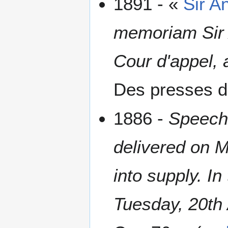
1891 - «
Sir A
memoriam Sir A
Cour d'appel, 
Des presses 
1886 -
Speeche
delivered on M
into supply. 
Tuesday, 20th 