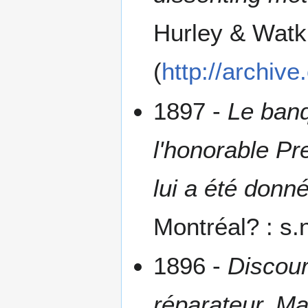
Hurley & Watki
(
http://archiv
1897 -
Le banq
l'honorable Pr
lui a été donn
Montréal? : s.n
1896 -
Discours
réparateur, Ma