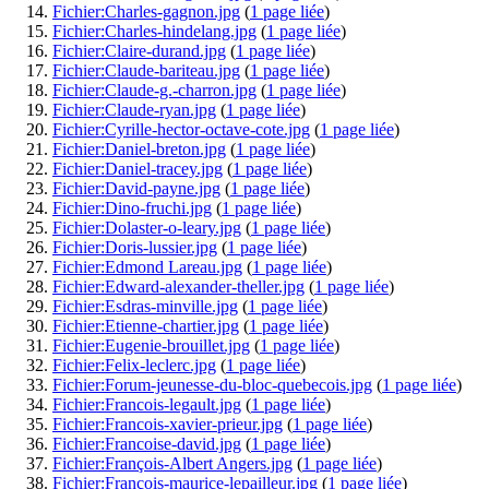
Fichier:Charles-gagnon.jpg
(
1 page liée
)
Fichier:Charles-hindelang.jpg
(
1 page liée
)
Fichier:Claire-durand.jpg
(
1 page liée
)
Fichier:Claude-bariteau.jpg
(
1 page liée
)
Fichier:Claude-g.-charron.jpg
(
1 page liée
)
Fichier:Claude-ryan.jpg
(
1 page liée
)
Fichier:Cyrille-hector-octave-cote.jpg
(
1 page liée
)
Fichier:Daniel-breton.jpg
(
1 page liée
)
Fichier:Daniel-tracey.jpg
(
1 page liée
)
Fichier:David-payne.jpg
(
1 page liée
)
Fichier:Dino-fruchi.jpg
(
1 page liée
)
Fichier:Dolaster-o-leary.jpg
(
1 page liée
)
Fichier:Doris-lussier.jpg
(
1 page liée
)
Fichier:Edmond Lareau.jpg
(
1 page liée
)
Fichier:Edward-alexander-theller.jpg
(
1 page liée
)
Fichier:Esdras-minville.jpg
(
1 page liée
)
Fichier:Etienne-chartier.jpg
(
1 page liée
)
Fichier:Eugenie-brouillet.jpg
(
1 page liée
)
Fichier:Felix-leclerc.jpg
(
1 page liée
)
Fichier:Forum-jeunesse-du-bloc-quebecois.jpg
(
1 page liée
)
Fichier:Francois-legault.jpg
(
1 page liée
)
Fichier:Francois-xavier-prieur.jpg
(
1 page liée
)
Fichier:Francoise-david.jpg
(
1 page liée
)
Fichier:François-Albert Angers.jpg
(
1 page liée
)
Fichier:François-maurice-lepailleur.jpg
(
1 page liée
)