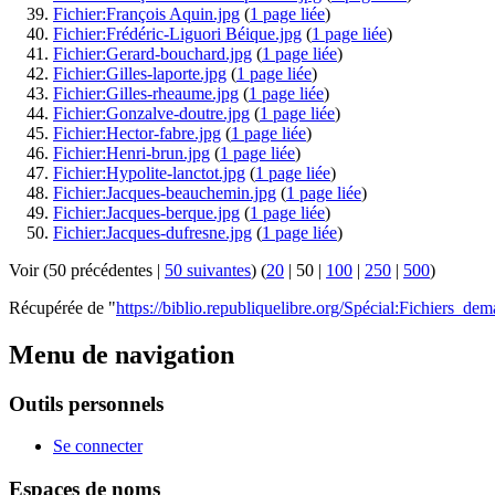
Fichier:François Aquin.jpg
(
1 page liée
)
Fichier:Frédéric-Liguori Béique.jpg
(
1 page liée
)
Fichier:Gerard-bouchard.jpg
(
1 page liée
)
Fichier:Gilles-laporte.jpg
(
1 page liée
)
Fichier:Gilles-rheaume.jpg
(
1 page liée
)
Fichier:Gonzalve-doutre.jpg
(
1 page liée
)
Fichier:Hector-fabre.jpg
(
1 page liée
)
Fichier:Henri-brun.jpg
(
1 page liée
)
Fichier:Hypolite-lanctot.jpg
(
1 page liée
)
Fichier:Jacques-beauchemin.jpg
(
1 page liée
)
Fichier:Jacques-berque.jpg
(
1 page liée
)
Fichier:Jacques-dufresne.jpg
(
1 page liée
)
Voir (
50 précédentes
|
50 suivantes
) (
20
|
50
|
100
|
250
|
500
)
Récupérée de "
https://biblio.republiquelibre.org/Spécial:Fichiers_de
Menu de navigation
Outils personnels
Se connecter
Espaces de noms