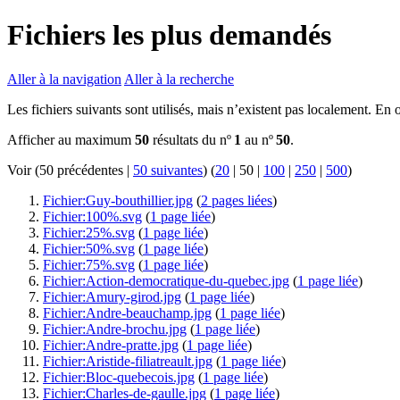
Fichiers les plus demandés
Aller à la navigation
Aller à la recherche
Les fichiers suivants sont utilisés, mais n’existent pas localement. En o
Afficher au maximum
50
résultats du nº
1
au nº
50
.
Voir (
50 précédentes
|
50 suivantes
) (
20
|
50
|
100
|
250
|
500
)
Fichier:Guy-bouthillier.jpg
(
2 pages liées
)
Fichier:100%.svg
(
1 page liée
)
Fichier:25%.svg
(
1 page liée
)
Fichier:50%.svg
(
1 page liée
)
Fichier:75%.svg
(
1 page liée
)
Fichier:Action-democratique-du-quebec.jpg
(
1 page liée
)
Fichier:Amury-girod.jpg
(
1 page liée
)
Fichier:Andre-beauchamp.jpg
(
1 page liée
)
Fichier:Andre-brochu.jpg
(
1 page liée
)
Fichier:Andre-pratte.jpg
(
1 page liée
)
Fichier:Aristide-filiatreault.jpg
(
1 page liée
)
Fichier:Bloc-quebecois.jpg
(
1 page liée
)
Fichier:Charles-de-gaulle.jpg
(
1 page liée
)