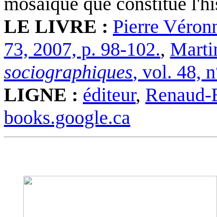
mosaïque que constitue l'hi
LE LIVRE :
Pierre Véron
73, 2007, p. 98-102.
,
Marti
sociographiques
, vol. 48, 
LIGNE :
éditeur
,
Renaud-
books.google.ca