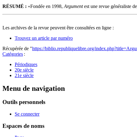
RÉSUMÉ :
«Fondée en 1998,
Argument
est une revue généraliste de
Les archives de la revue peuvent être consultées en ligne :
Trouvez un article par numéro
Récupérée de "
https://biblio.republiquelibre.org/index.php?title=A
Catégories
:
Périodiques
20e siècle
21e siècle
Menu de navigation
Outils personnels
Se connecter
Espaces de noms