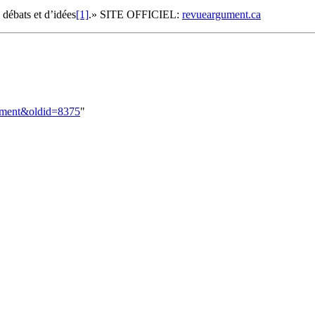
 débats et d’idées
[1]
.» SITE OFFICIEL:
revueargument.ca
rgument&oldid=8375
"