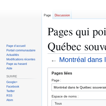
Page
Discussion
Pages qui poi
Québec souve
Page d’accueil
Portail communautaire
Actualités
←
Montréal dans 
Modifications récentes
Page au hasard
Aide
Aller
Aller
Pages liées
à
à
SUIVRE
Page :
la
la
Google+
navigation
recherche
Facebook
Twitter
RSS
Espace de noms :
Atom
Tous