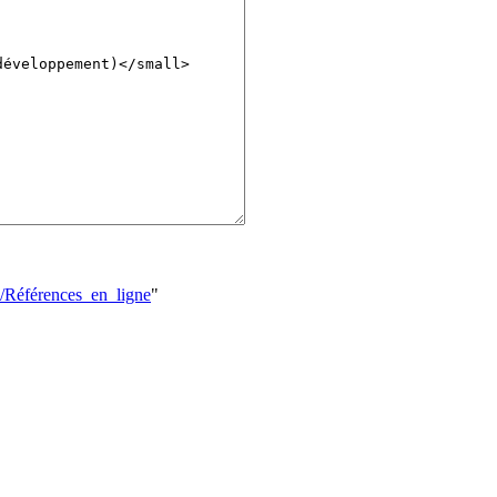
os/Références_en_ligne
"