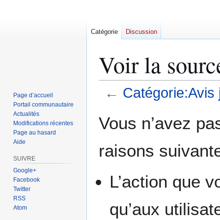
Catégorie
Discussion
Voir la sourc
←
Catégorie:Avis 
Page d’accueil
Portail communautaire
Aller
Aller
Actualités
Vous n’avez pas 
Modifications récentes
à
à
Page au hasard
la
la
Aide
raisons suivante
navigation
recherche
SUIVRE
Google+
L’action que v
Facebook
Twitter
RSS
qu’aux utilisa
Atom